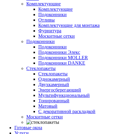
Комплектующие
Комплектующие
Подоконники
Отливы
Комплектующие для монтажа
Фурнитура
Москитные сетки
Подоконники
Подоконники
Подоконники Элекс
Подоконники MOLLER
Подоконники DANKE
Стеклопакеты
Стеклопакеты
Однокамерный
Двухкамерный
Энергосберегающий
Мультифункциональный
Тонированный
Матовый
С декоративной раскладкой
Москитные сетки
Готовые окна
Услуги