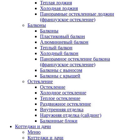
Теплая лоджия
Холодная лоджия
Панорамные остекленные лоджии
(французское остекление)
Балконы
Балконы
Пластиковый балкон
Алюминиевый балкон
Теплый балкон
Холодный балкон
Панорамное остекление балкона
(французское остекление)
Балконы с выносом
Балконы с крышей
Остекление
Остекление
Холодное остекление
Теплое остекление
Раздвижное остекление
Внутренняя отделка
Наружняя отделка (сайдинг)
Балконные блоки
Коттеджи и дачи
Меню
Коттеджи и дачи