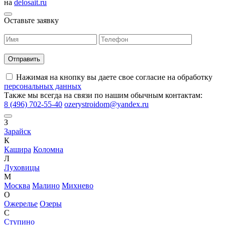
на
delosait.ru
Оставьте заявку
Нажимая на кнопку вы даете свое согласие на обработку
персональных данных
Также мы всегда на связи по нашим обычным контактам:
8 (496) 702-55-40
ozerystroidom@yandex.ru
З
Зарайск
К
Кашира
Коломна
Л
Луховицы
М
Москва
Малино
Михнево
О
Ожерелье
Озеры
С
Ступино