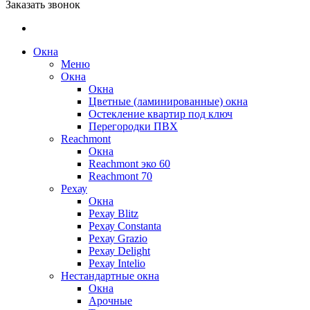
Заказать звонок
Окна
Меню
Окна
Окна
Цветные (ламинированные) окна
Остекление квартир под ключ
Перегородки ПВХ
Reachmont
Окна
Reachmont эко 60
Reachmont 70
Рехау
Окна
Рехау Blitz
Рехау Constanta
Рехау Grazio
Рехау Delight
Рехау Intelio
Нестандартные окна
Окна
Арочные