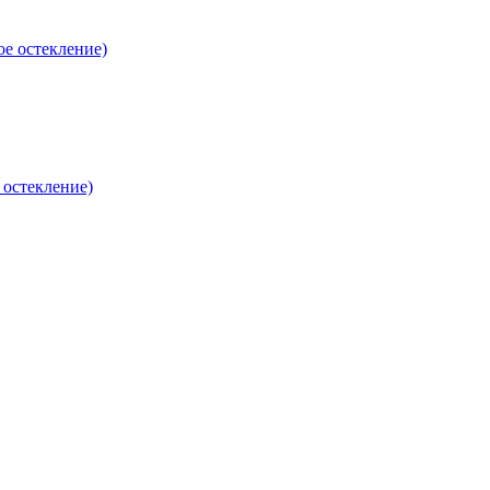
е остекление)
 остекление)