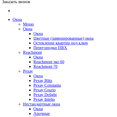
Заказать звонок
Окна
Меню
Окна
Окна
Цветные (ламинированные) окна
Остекление квартир под ключ
Перегородки ПВХ
Reachmont
Окна
Reachmont эко 60
Reachmont 70
Рехау
Окна
Рехау Blitz
Рехау Constanta
Рехау Grazio
Рехау Delight
Рехау Intelio
Нестандартные окна
Окна
Арочные