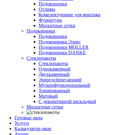
Подоконники
Отливы
Комплектующие для монтажа
Фурнитура
Москитные сетки
Подоконники
Подоконники
Подоконники Элекс
Подоконники MOLLER
Подоконники DANKE
Стеклопакеты
Стеклопакеты
Однокамерный
Двухкамерный
Энергосберегающий
Мультифункциональный
Тонированный
Матовый
С декоративной раскладкой
Москитные сетки
Готовые окна
Услуги
Калькулятор окон
Акции