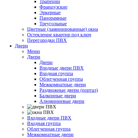
Трапеции
Французские
Эркерные
Панорамные
Треугольные
Цветные (ламинированные) окна
Остекление квартир под ключ
Перегородки ПВХ
Двери
Меню
Двери
Двери
Входные двери ПВХ
Входная группа
Облегченная группа
Межкомнатные двери
Раздвижные двери (портал)
Балконные двери
Алюминиевые двери
Входные двери ПВХ
Входная группа
Облегченная группа
Межкомнатные двери