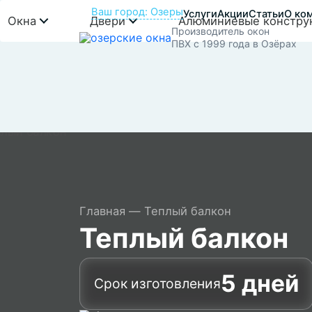
Ваш город: Озеры
Услуги
Акции
Статьи
О ко
Окна
Двери
Алюминиевые констру
Производитель окон
ПВХ с 1999 года в Озёрах
Главная
Теплый балкон
Теплый балкон
5 дней
Срок изготовления