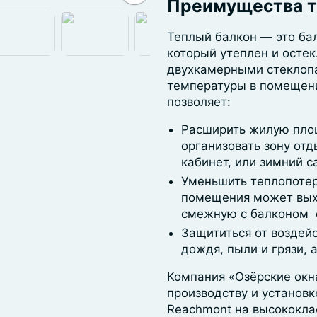
Преимущества т
Теплый балкон — это бал
который утеплен и осте
двухкамерными стеклоп
температуры в помещени
позволяет:
Расширить жилую пло
организовать зону от
кабинет, или зимний с
Уменьшить теплопотер
помещения может выхо
смежную с балконом 
Защититься от воздей
дождя, пыли и грязи, 
Компания «Озёрские окна
производству и установк
Reachmont на высококла