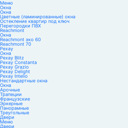
Меню
Окна
Окна
Цветные (ламинированные) окна
Остекление квартир под ключ
Перегородки ПВХ
Reachmont
Окна
Reachmont эко 60
Reachmont 70
Рехау
Окна
Рехау Blitz
Рехау Constanta
Рехау Grazio
Рехау Delight
Рехау Intelio
Нестандартные окна
Окна
Арочные
Трапеции
Французские
Эркерные
Панорамные
Треугольные
Двери
Меню
Двери