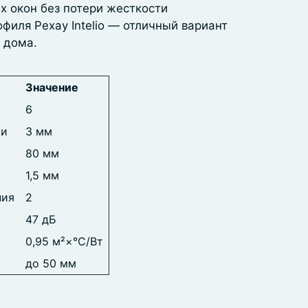
х окон без потери жесткости
офиля Рехау Intelio ― отличный вариант
 дома.
Значение
6
ки
3 мм
80 мм
1,5 мм
ния
2
47 дБ
0,95 м²×°C/Вт
до 50 мм