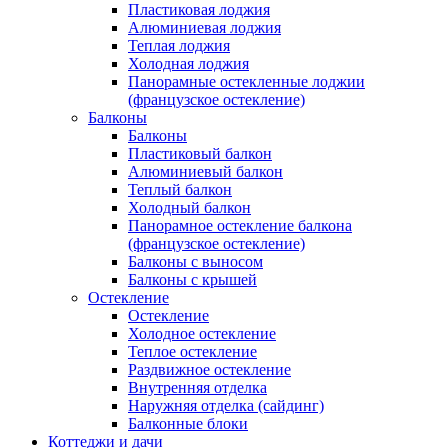
Пластиковая лоджия
Алюминиевая лоджия
Теплая лоджия
Холодная лоджия
Панорамные остекленные лоджии
(французское остекление)
Балконы
Балконы
Пластиковый балкон
Алюминиевый балкон
Теплый балкон
Холодный балкон
Панорамное остекление балкона
(французское остекление)
Балконы с выносом
Балконы с крышей
Остекление
Остекление
Холодное остекление
Теплое остекление
Раздвижное остекление
Внутренняя отделка
Наружняя отделка (сайдинг)
Балконные блоки
Коттеджи и дачи