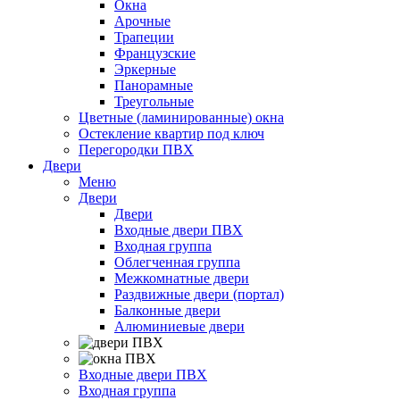
Окна
Арочные
Трапеции
Французские
Эркерные
Панорамные
Треугольные
Цветные (ламинированные) окна
Остекление квартир под ключ
Перегородки ПВХ
Двери
Меню
Двери
Двери
Входные двери ПВХ
Входная группа
Облегченная группа
Межкомнатные двери
Раздвижные двери (портал)
Балконные двери
Алюминиевые двери
Входные двери ПВХ
Входная группа