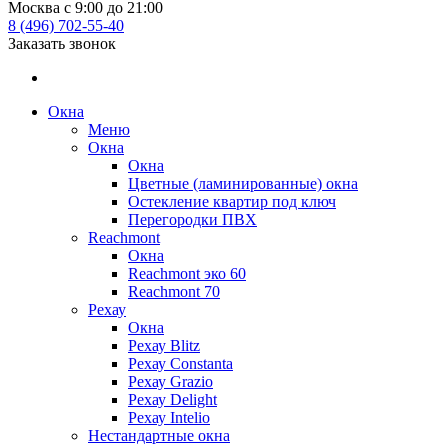
Москва с 9:00 до 21:00
8 (496) 702-55-40
Заказать звонок
Окна
Меню
Окна
Окна
Цветные (ламинированные) окна
Остекление квартир под ключ
Перегородки ПВХ
Reachmont
Окна
Reachmont эко 60
Reachmont 70
Рехау
Окна
Рехау Blitz
Рехау Constanta
Рехау Grazio
Рехау Delight
Рехау Intelio
Нестандартные окна