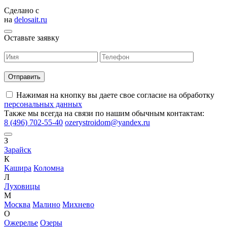
Сделано с
на
delosait.ru
Оставьте заявку
Нажимая на кнопку вы даете свое согласие на обработку
персональных данных
Также мы всегда на связи по нашим обычным контактам:
8 (496) 702-55-40
ozerystroidom@yandex.ru
З
Зарайск
К
Кашира
Коломна
Л
Луховицы
М
Москва
Малино
Михнево
О
Ожерелье
Озеры