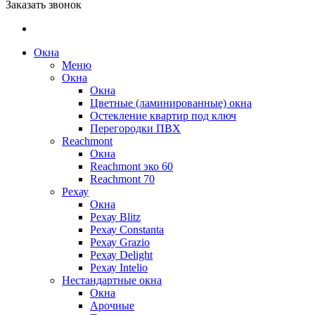
Заказать звонок
Окна
Меню
Окна
Окна
Цветные (ламинированные) окна
Остекление квартир под ключ
Перегородки ПВХ
Reachmont
Окна
Reachmont эко 60
Reachmont 70
Рехау
Окна
Рехау Blitz
Рехау Constanta
Рехау Grazio
Рехау Delight
Рехау Intelio
Нестандартные окна
Окна
Арочные