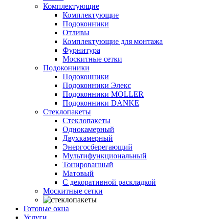
Комплектующие
Комплектующие
Подоконники
Отливы
Комплектующие для монтажа
Фурнитура
Москитные сетки
Подоконники
Подоконники
Подоконники Элекс
Подоконники MOLLER
Подоконники DANKE
Стеклопакеты
Стеклопакеты
Однокамерный
Двухкамерный
Энергосберегающий
Мультифункциональный
Тонированный
Матовый
С декоративной раскладкой
Москитные сетки
Готовые окна
Услуги