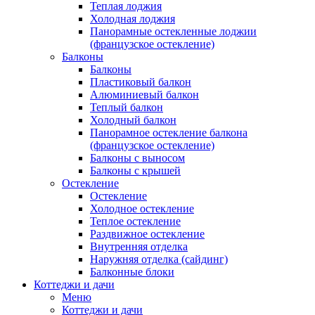
Теплая лоджия
Холодная лоджия
Панорамные остекленные лоджии
(французское остекление)
Балконы
Балконы
Пластиковый балкон
Алюминиевый балкон
Теплый балкон
Холодный балкон
Панорамное остекление балкона
(французское остекление)
Балконы с выносом
Балконы с крышей
Остекление
Остекление
Холодное остекление
Теплое остекление
Раздвижное остекление
Внутренняя отделка
Наружняя отделка (сайдинг)
Балконные блоки
Коттеджи и дачи
Меню
Коттеджи и дачи