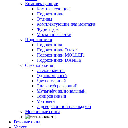
Комплектующие
Комплектующие
Подоконники
Отливы
Комплектующие для монтажа
Фурнитура
Москитные сетки
Подоконники
Подоконники
Подоконники Элекс
Подоконники MOLLER
Подоконники DANKE
Стеклопакеты
Стеклопакеты
Однокамерный
Двухкамерный
Энергосберегающий
Мультифункциональный
Тонированный
Матовый
С декоративной раскладкой
Москитные сетки
Готовые окна
Услуги