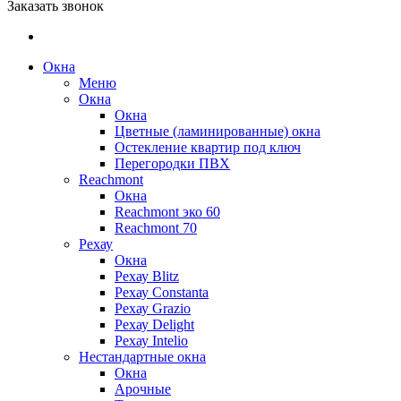
Заказать звонок
Окна
Меню
Окна
Окна
Цветные (ламинированные) окна
Остекление квартир под ключ
Перегородки ПВХ
Reachmont
Окна
Reachmont эко 60
Reachmont 70
Рехау
Окна
Рехау Blitz
Рехау Constanta
Рехау Grazio
Рехау Delight
Рехау Intelio
Нестандартные окна
Окна
Арочные