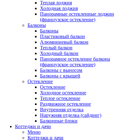
Теплая лоджия
Холодная лоджия
Панорамные остекленные лоджии
(французское остекление)
Балконы
Балконы
Пластиковый балкон
Алюминиевый балкон
Теплый балкон
Холодный балкон
Панорамное остекление балкона
(французское остекление)
Балконы с выносом
Балконы с крышей
Остекление
Остекление
Холодное остекление
Теплое остекление
Раздвижное остекление
Внутренняя отделка
Наружняя отделка (сайдинг)
Балконные блоки
Коттеджи и дачи
Меню
Коттеджи и дачи