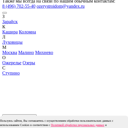
Также мы всегда на связи по нашим обычным контактам:
8 (496) 702-55-40
ozerystroidom@yandex.ru
З
Зарайск
К
Кашира
Коломна
Л
Луховицы
М
Москва
Малино
Михнево
О
Ожерелье
Озеры
С
Ступино
Обратный звонок
Пользуясь сайтом, Вы соглашаетесь с осуществлением обработки пользовательских данных с
использованием Cookies в соответствии с
Политикой обработки персональных данных
и